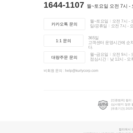
1644-1107
월~토요일 오전 7시 -
월~토요일
오전 7시 - 
카카오톡 문의
일/공휴일
오전 7시 - 
365일
1:1 문의
고객센터 운영시간에 순
다.
월~금요일
오전 9시 - 
대량주문 문의
점심시간
낮 12시 - 오
비회원 문의 :
help@kurlycorp.com
[인증범위] 컬리
(심사받지 않은 
[유효기간] 2025.0
컬리에서 