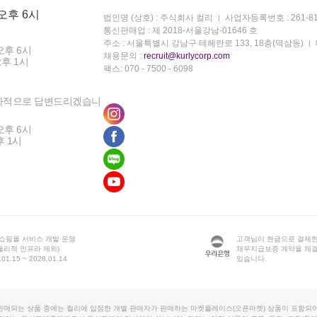
 오후 6시
법인명 (상호) : 주식회사 컬리
사업자등록번호 : 261-81
통신판매업 : 제 2018-서울강남-01646 호
주소 : 서울특별시 강남구 테헤란로 133, 18층(역삼동)
오후 6시
채용문의 :
recruit@kurlycorp.com
오후 1시
팩스: 070 - 7500 - 6098
차적으로 답변드리겠습니
오후 6시
후 1시
 쇼핑몰 서비스 개발·운영
고객님이 현금으로 결제한
물리적 인프라 제외)
채무지급보증 계약을 체
1.15 ~ 2028.01.14
있습니다.
판매되는 상품 중에는 컬리에 입점한 개별 판매자가 판매하는 마켓플레이스(오픈마켓) 상품이 포함되어