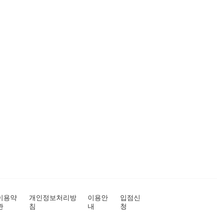
이용약
개인정보처리방
이용안
입점신
관
침
내
청