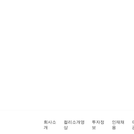
회사소
컬리소개영
투자정
인재채
개
상
보
용