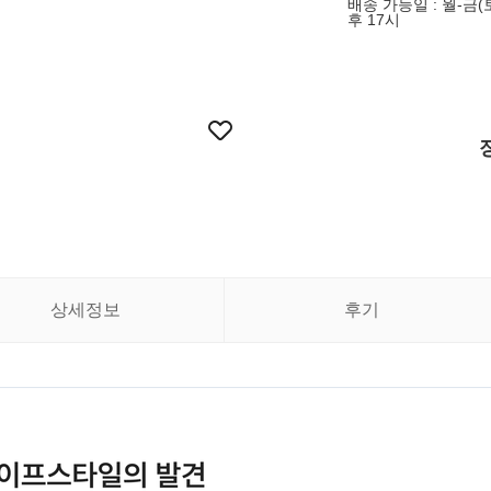
배송 가능일 : 월-금(
후 17시
상세정보
후기