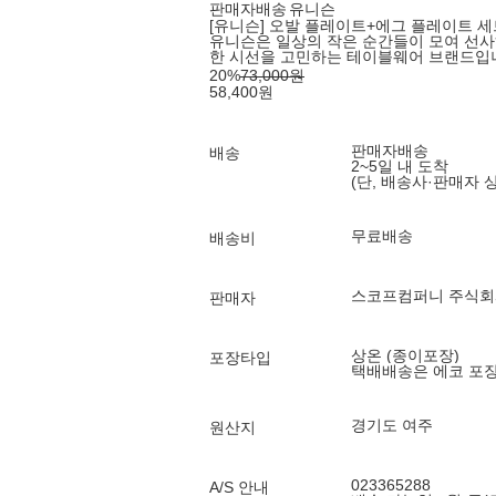
판매자배송
유니슨
[유니슨] 오발 플레이트+에그 플레이트 세트
유니슨은 일상의 작은 순간들이 모여 선사
한 시선을 고민하는 테이블웨어 브랜드입
20
%
73,000
원
58,400
원
판매자배송
배송
2~5일 내 도착
(단, 배송사·판매자 
무료배송
배송비
스코프컴퍼니 주식회
판매자
상온 (종이포장)
포장타입
택배배송은 에코 포
경기도 여주
원산지
023365288
A/S 안내