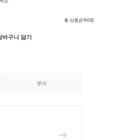
세요.
총 상품금액
0
원
장바구니 담기
문의