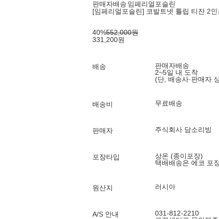
판매자배송
임페리얼포슬린
[임페리얼포슬린] 코발트넷 튤립 티잔 2인
40
%
552,000
원
331,200
원
판매자배송
배송
2~5일 내 도착
(단, 배송사·판매자 
무료배송
배송비
주식회사 담소리빙
판매자
상온 (종이포장)
포장타입
택배배송은 에코 포
러시아
원산지
031-812-2210
A/S 안내