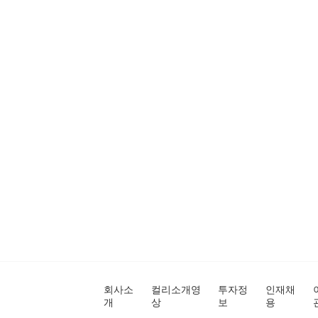
회사소
컬리소개영
투자정
인재채
개
상
보
용