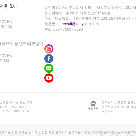
 오후 6시
법인명 (상호) : 주식회사 컬리
사업자등록번호 : 261-81
통신판매업 : 제 2018-서울강남-01646 호
주소 : 서울특별시 강남구 테헤란로 133, 18층(역삼동)
오후 6시
채용문의 :
recruit@kurlycorp.com
오후 1시
팩스: 070 - 7500 - 6098
차적으로 답변드리겠습니
오후 6시
후 1시
 쇼핑몰 서비스 개발·운영
고객님이 현금으로 결제한
물리적 인프라 제외)
채무지급보증 계약을 체
1.15 ~ 2028.01.14
있습니다.
판매되는 상품 중에는 컬리에 입점한 개별 판매자가 판매하는 마켓플레이스(오픈마켓) 상품이 포함되어