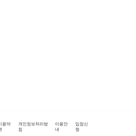
이용약
개인정보처리방
이용안
입점신
관
침
내
청