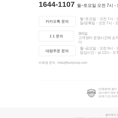
1644-1107
월~토요일 오전 7시 -
월~토요일
오전 7시 - 
카카오톡 문의
일/공휴일
오전 7시 - 
365일
1:1 문의
고객센터 운영시간에 순
다.
월~금요일
오전 9시 - 
대량주문 문의
점심시간
낮 12시 - 오
비회원 문의 :
help@kurlycorp.com
[인증범위] 컬리
(심사받지 않은 
[유효기간] 2025.0
컬리에서 