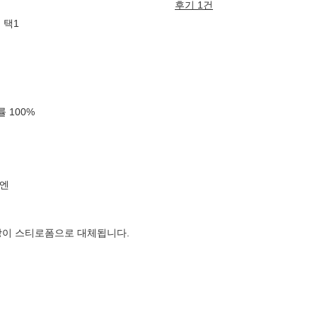
후기 1건
 택1
확률
100
%
엔
장이 스티로폼으로 대체됩니다.