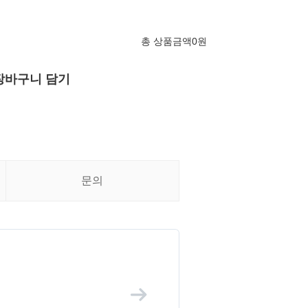
총 상품금액
0
원
장바구니 담기
문의