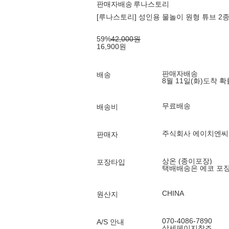
판매자배송
루나스토리
[루나스토리] 성인용 물놀이 원형 튜브 2종
59
%
42,000
원
16,900
원
판매자배송
배송
8월 11일(화)
도착 
무료배송
배송비
주식회사 에이치엔씨
판매자
상온 (종이포장)
포장타입
택배배송은 에코 포
CHINA
원산지
070-4086-7890
A/S 안내
상세페이지참조