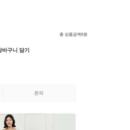
총 상품금액
0
원
장바구니 담기
문의