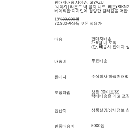
판매자배송
시야쥬, SIYAZU
[시야쥬] 라운드 넥 골지 니트_레몬(SIKN2
베이직한 디자인에 청량한 컬러감을 더한
18
%
89,000
원
72,980
원
상품 쿠폰 적용가
판매자배송
배송
2~5일 내 도착
(단, 배송사·판매자 
무료배송
배송비
주식회사 하크어패럴
판매자
상온 (종이포장)
포장타입
택배배송은 에코 포
상품설명/상세정보 
원산지
5000원
반품배송비