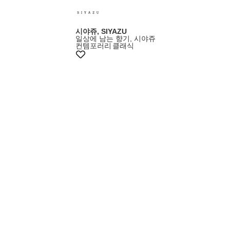
시야쥬, SIYAZU
일상에 남는 향기, 시야쥬
컨템포러리
클래식