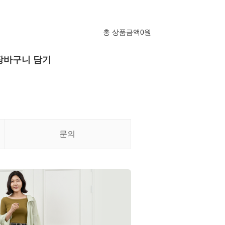
총 상품금액
0
원
장바구니 담기
문의