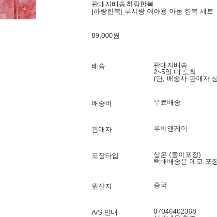
판매자배송
하랑한복
[하랑한복] 루시랑 여아용 아동 한복 세트
89,000
원
판매자배송
배송
2~5일 내 도착
(단, 배송사·판매자 
무료배송
배송비
루비앤케이
판매자
상온 (종이포장)
포장타입
택배배송은 에코 포
중국
원산지
07046402368
A/S 안내