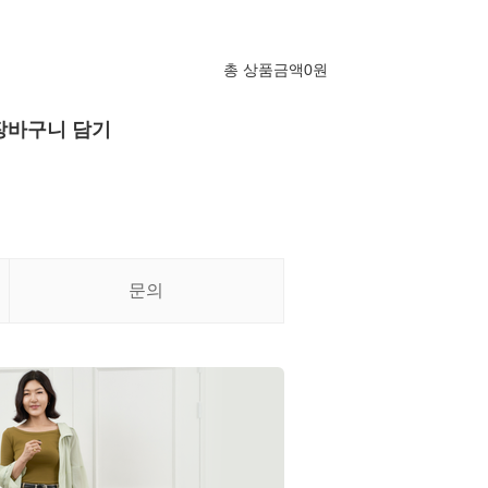
총 상품금액
0
원
장바구니 담기
문의