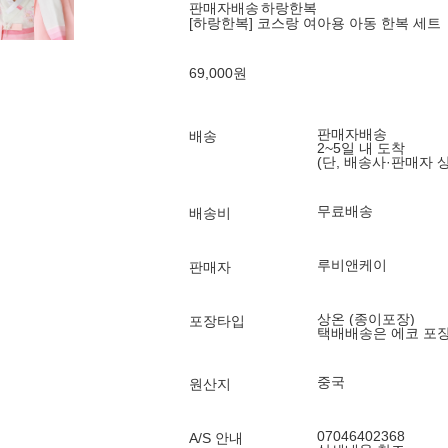
판매자배송
하랑한복
[하랑한복] 코스랑 여아용 아동 한복 세트
69,000
원
판매자배송
배송
2~5일 내 도착
(단, 배송사·판매자 
무료배송
배송비
루비앤케이
판매자
상온 (종이포장)
포장타입
택배배송은 에코 포
중국
원산지
07046402368
A/S 안내