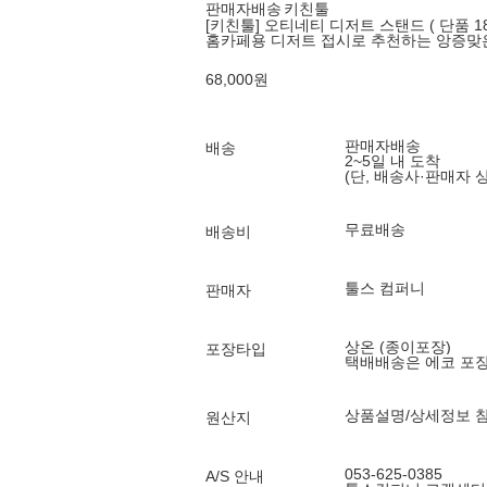
판매자배송
키친툴
[키친툴] 오티네티 디저트 스탠드 ( 단품 18
홈카페용 디저트 접시로 추천하는 앙증맞은
68,000
원
판매자배송
배송
2~5일 내 도착
(단, 배송사·판매자 
무료배송
배송비
툴스 컴퍼니
판매자
상온 (종이포장)
포장타입
택배배송은 에코 포
상품설명/상세정보 
원산지
053-625-0385
A/S 안내