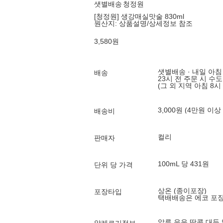
샛별배송
청정원
[청정원] 생강매실맛술 830ml
원산지:
상품설명/상세정보 참조
3,580
원
샛별배송 · 내일 아침
배송
23시 전 주문 시 수
(그 외 지역 아침 8시
3,000원 (4만원 이상
배송비
컬리
판매자
100mL 당 431원
단위 당 가격
상온 (종이포장)
포장타입
택배배송은 에코 포
알류,우유,땅콩,대두