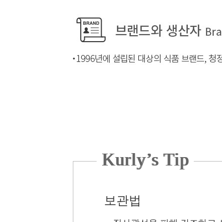
Kurly’s Tip
보관법