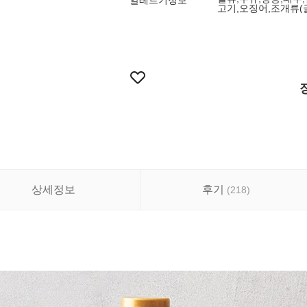
알레르기정보
고기,오징어,조개류(
상세정보
후기
(
218
)