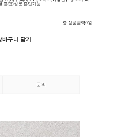
굴,홍합)성분 혼입가능
총 상품금액
0
원
장바구니 담기
문의