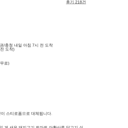
후기 218건
도권/충청 내일 아침 7시 전 도착
 전 도착)
 무료)
장이 스티로폼으로 대체됩니다.
,밀,게,새우,돼지고기,토마토,아황산류,닭고기,쇠