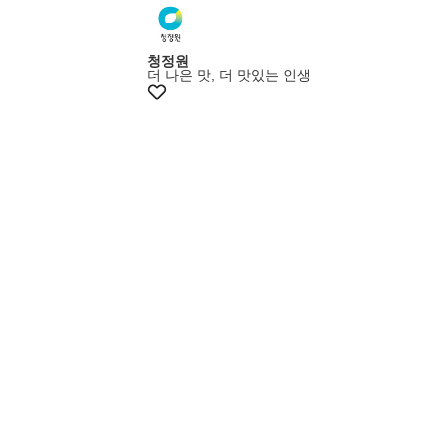
멤버스25%쿠폰
청정원
더 나은 맛, 더 맛있는 인생