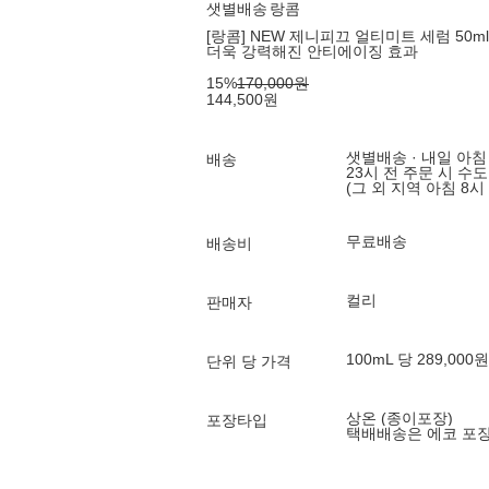
샛별배송
랑콤
[랑콤] NEW 제니피끄 얼티미트 세럼 50m
더욱 강력해진 안티에이징 효과
15
%
170,000
원
144,500
원
샛별배송 · 내일 아침
배송
23시 전 주문 시 수
(그 외 지역 아침 8시
무료배송
배송비
컬리
판매자
100mL 당 289,000원
단위 당 가격
상온 (종이포장)
포장타입
택배배송은 에코 포