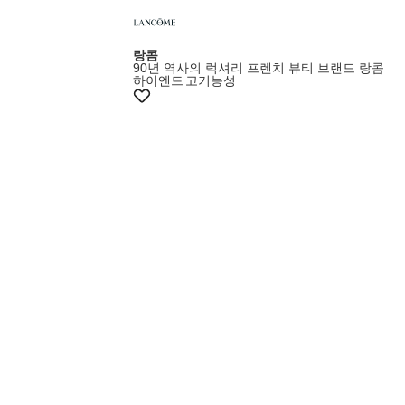
랑콤
90년 역사의 럭셔리 프렌치 뷰티 브랜드 랑콤
하이엔드
고기능성