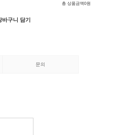
총 상품금액
0
원
장바구니 담기
문의