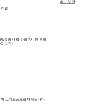
후기 31건
l 리필
도권/충청 내일 아침 7시 전 도착
 전 도착)
장이 스티로폼으로 대체됩니다.