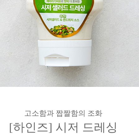
고소함과 짭짤함의 조화
[하인즈] 시저 드레싱