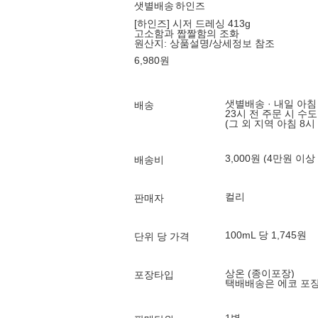
샛별배송
하인즈
[하인즈] 시저 드레싱 413g
고소함과 짭짤함의 조화
원산지:
상품설명/상세정보 참조
6,980
원
샛별배송 · 내일 아침
배송
23시 전 주문 시 수
(그 외 지역 아침 8시
3,000원 (4만원 이상
배송비
컬리
판매자
100mL 당 1,745원
단위 당 가격
상온 (종이포장)
포장타입
택배배송은 에코 포