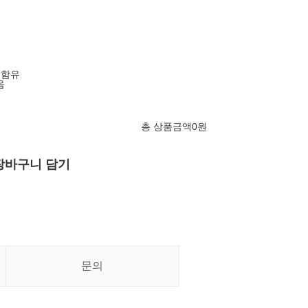
 함유
음
총 상품금액
0
원
장바구니 담기
문의