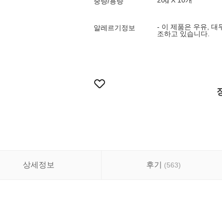
20g X 10개
중량/용량
- 이 제품은 우유, 
알레르기정보
조하고 있습니다.
상세정보
후기
(
563
)