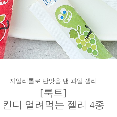
자일리톨로 단맛을 낸 과일 젤리
[룩트]
킨디 얼려먹는 젤리 4종