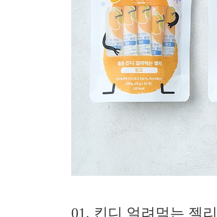
01. 킨디 얼려먹는 젤