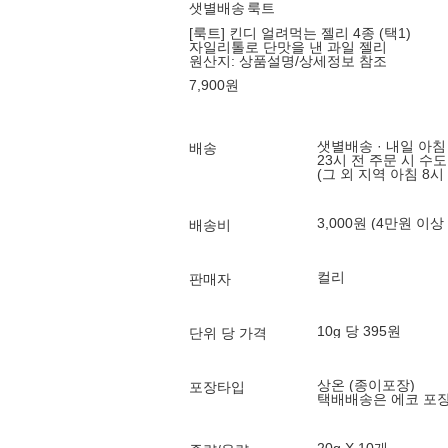
샛별배송
룩트
[룩트] 킨디 얼려먹는 젤리 4종 (택1)
자일리톨로 단맛을 낸 과일 젤리
원산지:
상품설명/상세정보 참조
7,900
원
샛별배송 · 내일 아침
배송
23시 전 주문 시 수
(그 외 지역 아침 8시
3,000원 (4만원 이상
배송비
컬리
판매자
10g 당 395원
단위 당 가격
상온 (종이포장)
포장타입
택배배송은 에코 포