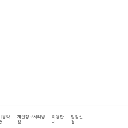
이용약
개인정보처리방
이용안
입점신
관
침
내
청