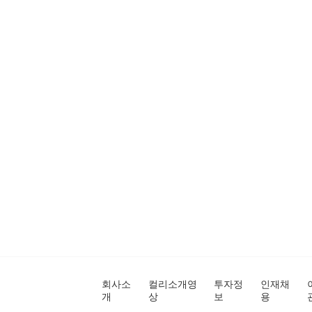
회사소
컬리소개영
투자정
인재채
개
상
보
용