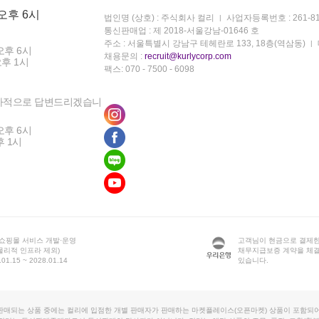
 오후 6시
법인명 (상호) : 주식회사 컬리
사업자등록번호 : 261-81
통신판매업 : 제 2018-서울강남-01646 호
주소 : 서울특별시 강남구 테헤란로 133, 18층(역삼동)
오후 6시
채용문의 :
recruit@kurlycorp.com
오후 1시
팩스: 070 - 7500 - 6098
차적으로 답변드리겠습니
오후 6시
후 1시
 쇼핑몰 서비스 개발·운영
고객님이 현금으로 결제한
물리적 인프라 제외)
채무지급보증 계약을 체
1.15 ~ 2028.01.14
있습니다.
판매되는 상품 중에는 컬리에 입점한 개별 판매자가 판매하는 마켓플레이스(오픈마켓) 상품이 포함되어