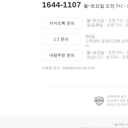
1644-1107
월~토요일 오전 7시 -
월~토요일
오전 7시 - 
카카오톡 문의
일/공휴일
오전 7시 - 
365일
1:1 문의
고객센터 운영시간에 순
다.
월~금요일
오전 9시 - 
대량주문 문의
점심시간
낮 12시 - 오
비회원 문의 :
help@kurlycorp.com
[인증범위] 컬리
(심사받지 않은 
[유효기간] 2025.0
컬리에서 