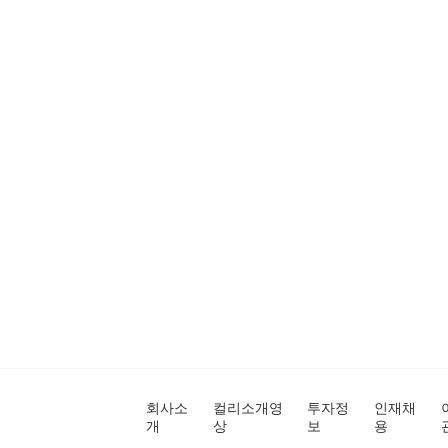
회사소
컬리소개영
투자정
인재채
개
상
보
용