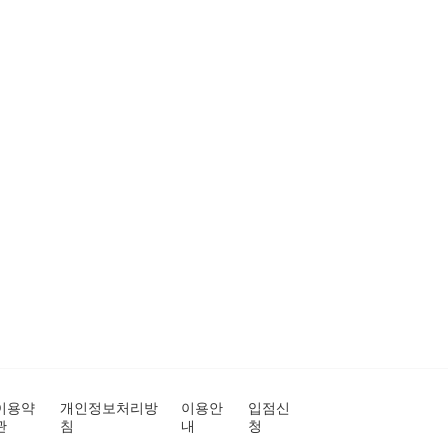
이용약
개인정보처리방
이용안
입점신
관
침
내
청