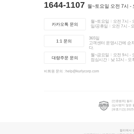
1644-1107
월~토요일 오전 7시 -
월~토요일
오전 7시 - 
카카오톡 문의
일/공휴일
오전 7시 - 
365일
1:1 문의
고객센터 운영시간에 순
다.
월~금요일
오전 9시 - 
대량주문 문의
점심시간
낮 12시 - 오
비회원 문의 :
help@kurlycorp.com
[인증범위] 컬리
(심사받지 않은 
[유효기간] 2025.0
컬리에서 