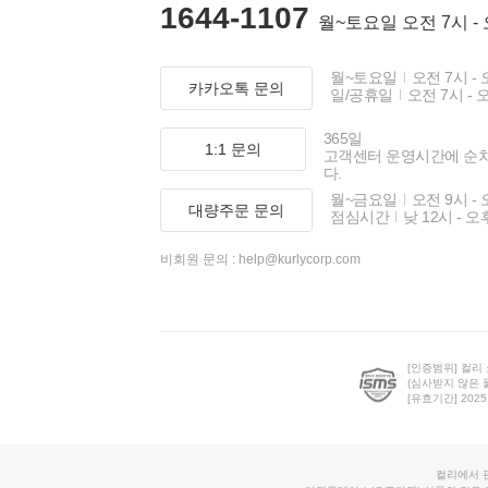
1644-1107
월~토요일 오전 7시 -
월~토요일
오전 7시 - 
카카오톡 문의
일/공휴일
오전 7시 - 
365일
1:1 문의
고객센터 운영시간에 순
다.
월~금요일
오전 9시 - 
대량주문 문의
점심시간
낮 12시 - 오
비회원 문의 :
help@kurlycorp.com
[인증범위] 컬리
(심사받지 않은 
[유효기간] 2025.0
컬리에서 