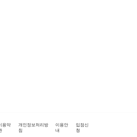
이용약
개인정보처리방
이용안
입점신
관
침
내
청