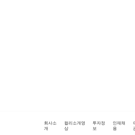
회사소
컬리소개영
투자정
인재채
개
상
보
용