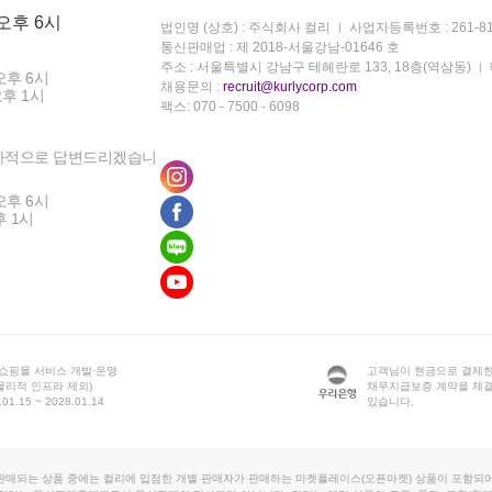
 오후 6시
법인명 (상호) : 주식회사 컬리
사업자등록번호 : 261-81
통신판매업 : 제 2018-서울강남-01646 호
주소 : 서울특별시 강남구 테헤란로 133, 18층(역삼동)
오후 6시
채용문의 :
recruit@kurlycorp.com
오후 1시
팩스: 070 - 7500 - 6098
차적으로 답변드리겠습니
오후 6시
후 1시
 쇼핑몰 서비스 개발·운영
고객님이 현금으로 결제한
물리적 인프라 제외)
채무지급보증 계약을 체
1.15 ~ 2028.01.14
있습니다.
판매되는 상품 중에는 컬리에 입점한 개별 판매자가 판매하는 마켓플레이스(오픈마켓) 상품이 포함되어