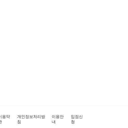
이용약
개인정보처리방
이용안
입점신
관
침
내
청