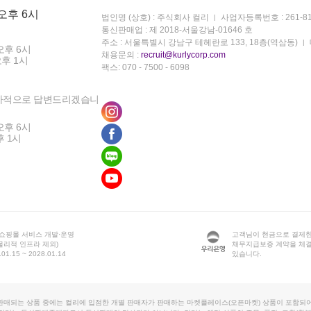
 오후 6시
법인명 (상호) : 주식회사 컬리
사업자등록번호 : 261-81
통신판매업 : 제 2018-서울강남-01646 호
주소 : 서울특별시 강남구 테헤란로 133, 18층(역삼동)
오후 6시
채용문의 :
recruit@kurlycorp.com
오후 1시
팩스: 070 - 7500 - 6098
차적으로 답변드리겠습니
오후 6시
후 1시
 쇼핑몰 서비스 개발·운영
고객님이 현금으로 결제한
물리적 인프라 제외)
채무지급보증 계약을 체
1.15 ~ 2028.01.14
있습니다.
판매되는 상품 중에는 컬리에 입점한 개별 판매자가 판매하는 마켓플레이스(오픈마켓) 상품이 포함되어