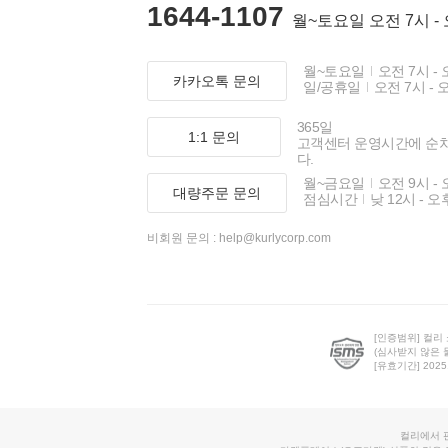
1644-1107
월~토요일 오전 7시 -
월~토요일
오전 7시 - 
카카오톡 문의
일/공휴일
오전 7시 - 
365일
1:1 문의
고객센터 운영시간에 순
다.
월~금요일
오전 9시 - 
대량주문 문의
점심시간
낮 12시 - 오
비회원 문의 :
help@kurlycorp.com
[인증범위] 컬리
(심사받지 않은 
[유효기간] 2025.0
컬리에서 