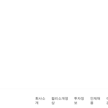
회사소
컬리소개영
투자정
인재채
개
상
보
용