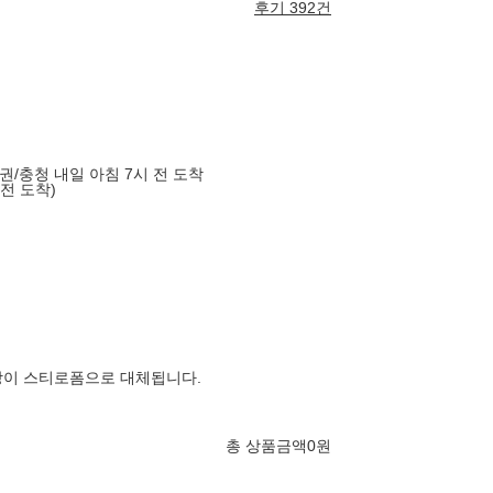
후기 392건
도권/충청 내일 아침 7시 전 도착
 전 도착)
장이 스티로폼으로 대체됩니다.
총 상품금액
0
원