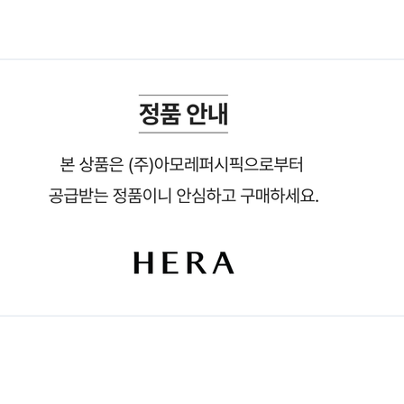
해당 상품 구매 시,
라] 립 세럼 2g을 증정품으로 드립니다. (1:1 증정)
[증정품][헤라] 립 세럼 2g