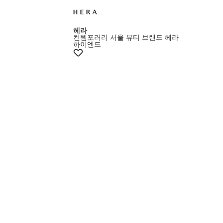
+10% 쿠폰
헤라
컨템포러리 서울 뷰티 브랜드 헤라
하이엔드