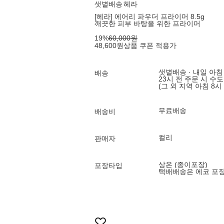
샛별배송
헤라
[헤라] 에어리 파우더 프라이머 8.5g
깨끗한 피부 바탕을 위한 프라이머
19
%
60,000
원
48,600
원
상품 쿠폰 적용가
샛별배송 · 내일 아침
배송
23시 전 주문 시 수
(그 외 지역 아침 8시
무료배송
배송비
컬리
판매자
상온 (종이포장)
포장타입
택배배송은 에코 포