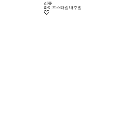
리큐
라이프스타일
내추럴
멤버스5천원쿠폰