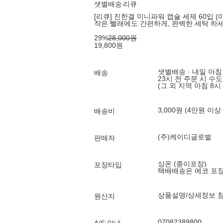
샛별배송
리큐
[리큐] 진한겔 미니파워 캡슐 세제 60입 (
작은 빨래에도 간편하게, 완벽한 세탁 하세
29
%
28,000
원
19,800
원
샛별배송 · 내일 아침
배송
23시 전 주문 시 수
(그 외 지역 아침 8시
3,000원 (4만원 이상
배송비
(주)케이디글로벌
판매자
상온 (종이포장)
포장타입
택배배송은 에코 포
상품설명/상세정보 
원산지
07082389800