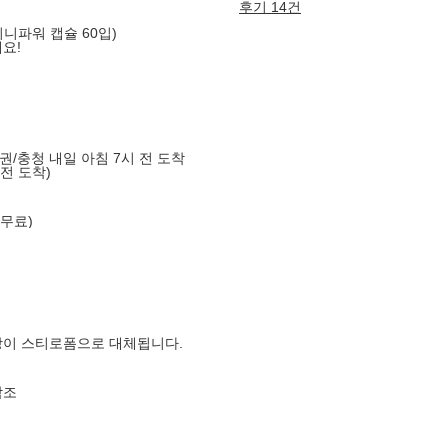
후기 14건
미니파워 캡슐 60입)
요!
도권/충청 내일 아침 7시 전 도착
 전 도착)
 무료)
장이 스티로폼으로 대체됩니다.
참조