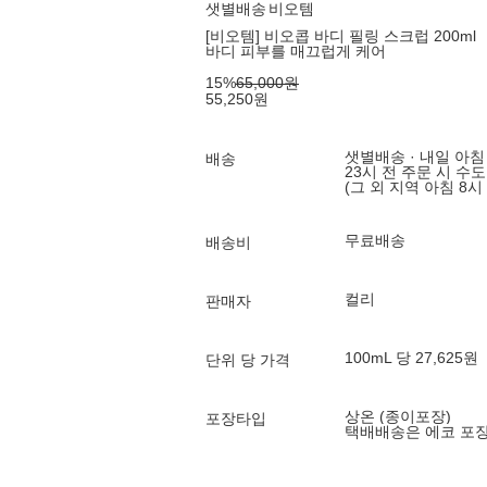
샛별배송
비오템
[비오템] 비오콥 바디 필링 스크럽 200ml
바디 피부를 매끄럽게 케어
15
%
65,000
원
55,250
원
샛별배송 · 내일 아침
배송
23시 전 주문 시 수
(그 외 지역 아침 8시
무료배송
배송비
컬리
판매자
100mL 당 27,625원
단위 당 가격
상온 (종이포장)
포장타입
택배배송은 에코 포