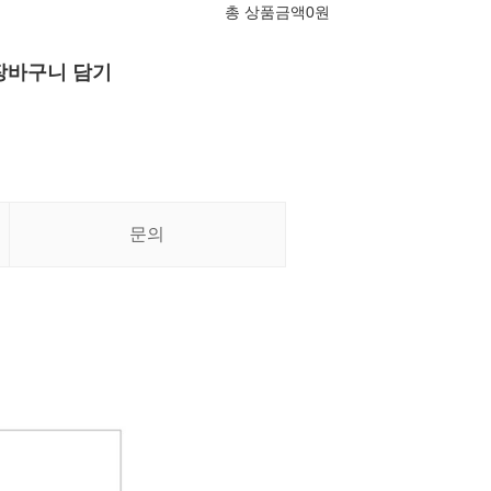
총 상품금액
0
원
장바구니 담기
문의