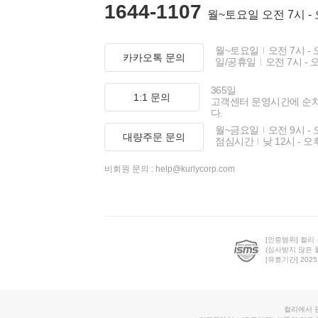
1644-1107
월~토요일 오전 7시 -
월~토요일
오전 7시 - 
카카오톡 문의
일/공휴일
오전 7시 - 
365일
1:1 문의
고객센터 운영시간에 순
다.
월~금요일
오전 9시 - 
대량주문 문의
점심시간
낮 12시 - 오
비회원 문의 :
help@kurlycorp.com
[인증범위] 컬리
(심사받지 않은 
[유효기간] 2025.0
컬리에서 