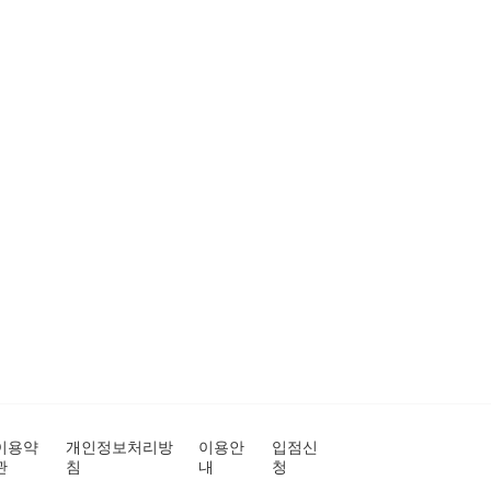
이용약
개인정보처리방
이용안
입점신
관
침
내
청