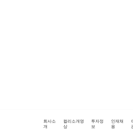
회사소
컬리소개영
투자정
인재채
개
상
보
용