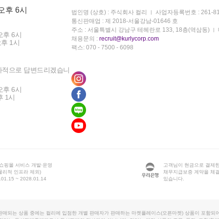
 오후 6시
법인명 (상호) : 주식회사 컬리
사업자등록번호 : 261-81
통신판매업 : 제 2018-서울강남-01646 호
주소 : 서울특별시 강남구 테헤란로 133, 18층(역삼동)
오후 6시
채용문의 :
recruit@kurlycorp.com
오후 1시
팩스: 070 - 7500 - 6098
차적으로 답변드리겠습니
오후 6시
후 1시
 쇼핑몰 서비스 개발·운영
고객님이 현금으로 결제한
물리적 인프라 제외)
채무지급보증 계약을 체
1.15 ~ 2028.01.14
있습니다.
판매되는 상품 중에는 컬리에 입점한 개별 판매자가 판매하는 마켓플레이스(오픈마켓) 상품이 포함되어