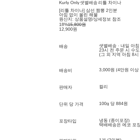
Kurly Only
샛별배송
리틀 차이나
[리틀 차이나] 삼선 짬뽕 2인분
아낌 없이 올린 해물
원산지:
상품설명/상세정보 참조
18
%
15,800
원
12,900
원
샛별배송 · 내일 아침
배송
23시 전 주문 시 수
(그 외 지역 아침 8시
3,000원 (4만원 이상
배송비
컬리
판매자
100g 당 884원
단위 당 가격
냉동 (종이포장)
포장타입
택배배송은 에코 포