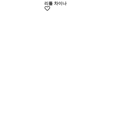
리틀 차이나
최대15% 쿠폰