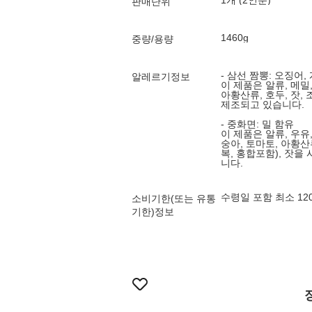
1개 (2인분)
판매단위
1460g
중량/용량
- 삼선 짬뽕: 오징어, 
알레르기정보
이 제품은 알류, 메밀,
아황산류, 호두, 잣
제조되고 있습니다.
- 중화면: 밀 함유
이 제품은 알류, 우유,
숭아, 토마토, 아황산류
복, 홍합포함), 잣
니다.
수령일 포함 최소 1
소비기한(또는 유통
기한)정보