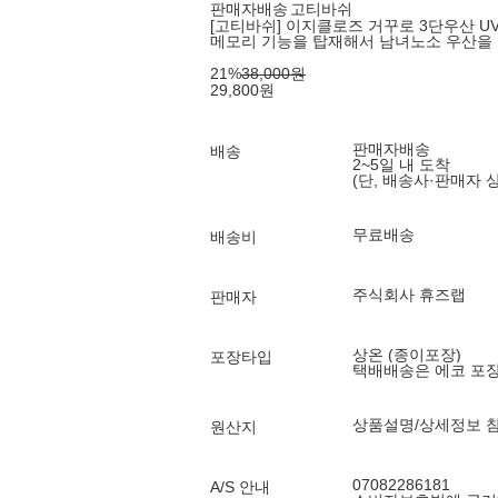
판매자배송
고티바쉬
[고티바쉬] 이지클로즈 거꾸로 3단우산 UV
메모리 기능을 탑재해서 남녀노소 우산을 
21
%
38,000
원
29,800
원
판매자배송
배송
2~5일 내 도착
(단, 배송사·판매자 
무료배송
배송비
주식회사 휴즈랩
판매자
상온 (종이포장)
포장타입
택배배송은 에코 포
상품설명/상세정보 
원산지
07082286181
A/S 안내