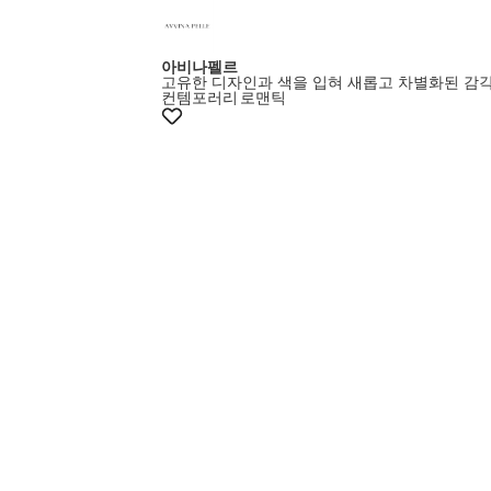
아비나펠르
고유한 디자인과 색을 입혀 새롭고 차별화된 감
컨템포러리
로맨틱