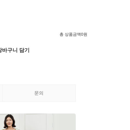
총 상품금액
0
원
장바구니 담기
문의