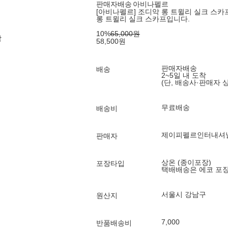
판매자배송
아비나펠르
[아비나펠르] 조디악 롱 트윌리 실크 스카프
롱 트윌리 실크 스카프입니다.
10
%
65,000
원
각
58,500
원
판매자배송
배송
2~5일 내 도착
(단, 배송사·판매자 
무료배송
배송비
제이피펠르인터내셔
판매자
상온 (종이포장)
포장타입
택배배송은 에코 포
서울시 강남구
원산지
7,000
반품배송비