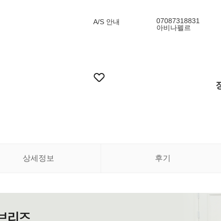
07087318831
A/S 안내
아비나펠르
상세정보
후기