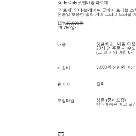
Kurly Only
샛별배송
라로제
[라로제] 안티-블레미쉬 굿바이 트러블 스틱 컨
온종일 보송한 밀착 커버 그리고 트러블 
15
%
35,000
원
29,750
원
~
샛별배송 · 내일 아침
배송
23시 전 주문 시 수
(그 외 지역 아침 8시
3,000원 (4만원 이상
배송비
컬리
판매자
상온 (종이포장)
포장타입
택배배송은 에코 포