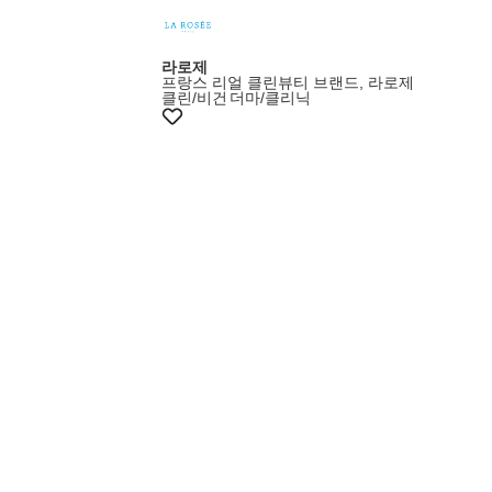
증정이벤트
라로제
프랑스 리얼 클린뷰티 브랜드, 라로제
클린/비건
더마/클리닉