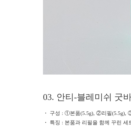
03. 안티-블레미쉬 굿
・ 구성
: ①본품(5.5g), ②리필(5.5g
・ 특징
: 본품과 리필을 함께 꾸린 