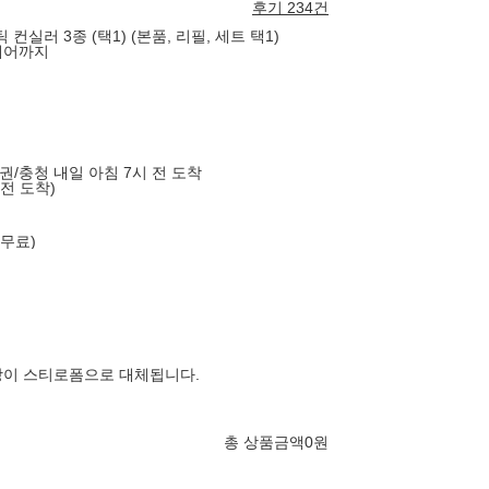
후기 234건
실러 3종 (택1) (본품, 리필, 세트 택1)
케어까지
도권/충청 내일 아침 7시 전 도착
 전 도착)
 무료)
장이 스티로폼으로 대체됩니다.
총 상품금액
0
원