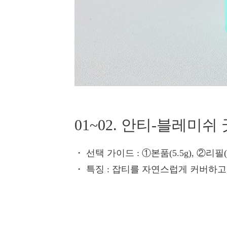
01~02. 안티-블레미
・ 선택 가이드
: ①본품(5.5g), ②리필
・ 특징
: 잡티를 자연스럽게 커버하고