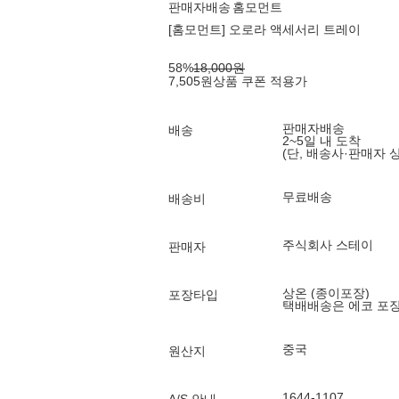
판매자배송
홈모먼트
[홈모먼트] 오로라 액세서리 트레이
58
%
18,000
원
7,505
원
상품 쿠폰 적용가
판매자배송
배송
2~5일 내 도착
(단, 배송사·판매자 
무료배송
배송비
주식회사 스테이
판매자
상온 (종이포장)
포장타입
택배배송은 에코 포
중국
원산지
1644-1107