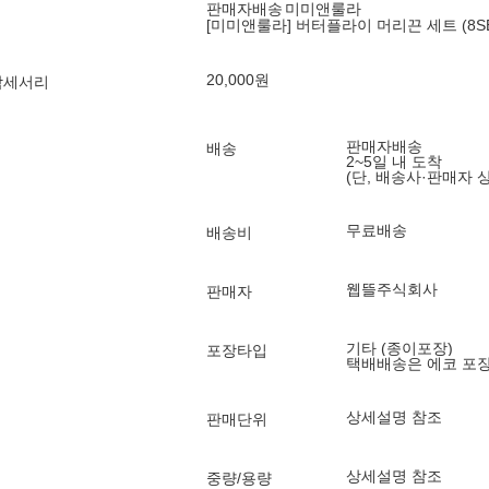
판매자배송
미미앤룰라
[미미앤룰라] 버터플라이 머리끈 세트 (8SE
20,000
원
악세서리
판매자배송
배송
2~5일 내 도착
(단, 배송사·판매자 
무료배송
배송비
웹뜰주식회사
판매자
기타 (종이포장)
포장타입
택배배송은 에코 포
상세설명 참조
판매단위
상세설명 참조
중량/용량