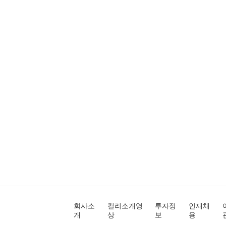
회사소
컬리소개영
투자정
인재채
개
상
보
용