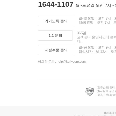
1644-1107
월~토요일 오전 7시 -
월~토요일
오전 7시 - 
카카오톡 문의
일/공휴일
오전 7시 - 
365일
1:1 문의
고객센터 운영시간에 순
다.
월~금요일
오전 9시 - 
대량주문 문의
점심시간
낮 12시 - 오
비회원 문의 :
help@kurlycorp.com
[인증범위] 컬리
(심사받지 않은 
[유효기간] 2025.0
컬리에서 