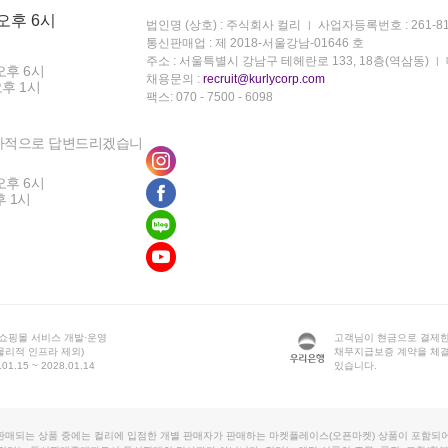
 오후 6시
법인명 (상호) : 주식회사 컬리
사업자등록번호 : 261-81
통신판매업 : 제 2018-서울강남-01646 호
주소 : 서울특별시 강남구 테헤란로 133, 18층(역삼동)
오후 6시
채용문의 :
recruit@kurlycorp.com
오후 1시
팩스: 070 - 7500 - 6098
차적으로 답변드리겠습니
오후 6시
후 1시
 쇼핑몰 서비스 개발·운영
고객님이 현금으로 결제한
물리적 인프라 제외)
채무지급보증 계약을 체
1.15 ~ 2028.01.14
있습니다.
판매되는 상품 중에는 컬리에 입점한 개별 판매자가 판매하는 마켓플레이스(오픈마켓) 상품이 포함되어