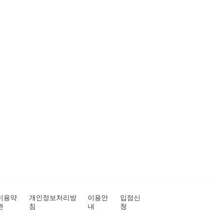
이용약
개인정보처리방
이용안
입점신
관
침
내
청