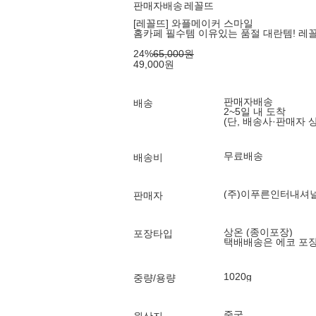
판매자배송
레꼴뜨
[레꼴뜨] 와플메이커 스마일
홈카페 필수템 이유있는 품절 대란템! 레
24
%
65,000
원
49,000
원
판매자배송
배송
2~5일 내 도착
(단, 배송사·판매자 
무료배송
배송비
(주)이푸른인터내셔
판매자
상온 (종이포장)
포장타입
택배배송은 에코 포
1020g
중량/용량
중국