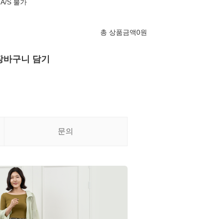
A/S 불가
총 상품금액
0
원
장바구니 담기
문의