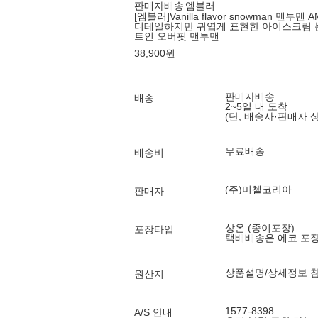
판매자배송
엠블러
[엠블러]Vanilla flavor snowman 맨투맨
디테일하지만 귀엽게 표현한 아이스크림 
트인 오버핏 맨투맨
38,900
원
판매자배송
배송
2~5일 내 도착
(단, 배송사·판매자 
무료배송
배송비
(주)미첼코리아
판매자
상온 (종이포장)
포장타입
택배배송은 에코 포
상품설명/상세정보 
원산지
1577-8398
A/S 안내