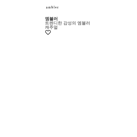
엠블러
트렌디한 감성의 엠블러
캐주얼