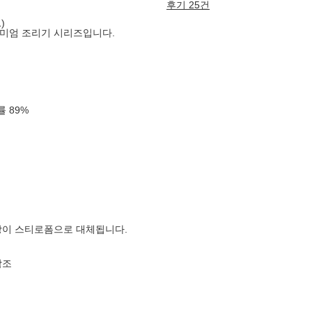
후기 25건
)
리미엄 조리기 시리즈입니다.
확률
89
%
장이 스티로폼으로 대체됩니다.
참조