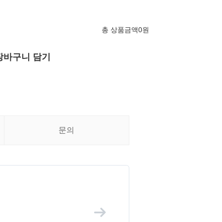
총 상품금액
0
원
장바구니 담기
문의