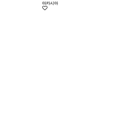
아카시아
+15%쿠폰