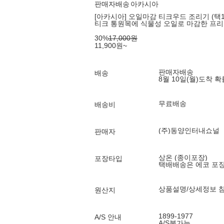
판매자배송
아카시아
[아카시아] 오일마감 티크우드 조리기 (택1
티크 통원목에 식물성 오일로 마감한 프
30
%
17,000
원
11,900
원
~
판매자배송
배송
8월 10일(월)
도착 
무료배송
배송비
(주)동양인터내쇼널
판매자
상온 (종이포장)
포장타입
택배배송은 에코 포
상품설명/상세정보 
원산지
1899-1977
A/S 안내
A/S불가능