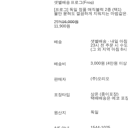
샛별배송
프로그(Frog)
[프로그] 독일 정품 매직블럭 2종 (택1)
물만 묻혀도 깔끔하게 지워지는 마법같은
25
%
16,000
원
11,900
원
샛별배송 · 내일 아침
배송
23시 전 주문 시 수
(그 외 지역 아침 8시
3,000원 (4만원 이상
배송비
(주)오리오
판매자
상온 (종이포장)
포장타입
택배배송은 에코 포
독일
원산지
1544-1025