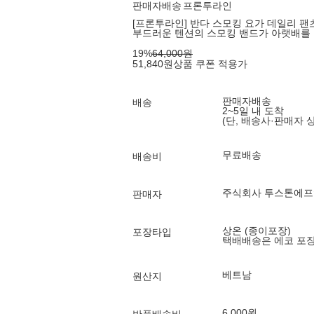
판매자배송
프론투라인
[프론투라인] 반다 스모킹 요가 데일리 팬
부드러운 텐션의 스모킹 밴드가 아랫배를
19
%
64,000
원
51,840
원
상품 쿠폰 적용가
판매자배송
배송
2~5일 내 도착
(단, 배송사·판매자 
무료배송
배송비
주식회사 투스톤에
판매자
상온 (종이포장)
포장타입
택배배송은 에코 포
베트남
원산지
6,000원