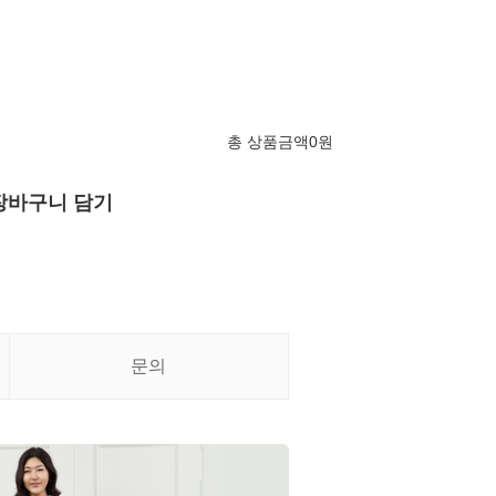
총 상품금액
0
원
장바구니 담기
문의