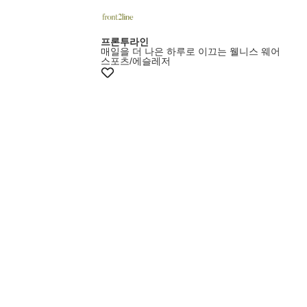
프론투라인
매일을 더 나은 하루로 이끄는 웰니스 웨어
스포츠/에슬레저