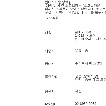
판매자배송
생럭슈
[생럭슈] 세린 초코브라운 (초코브라운)
섬세한 조각들이 모여 완성된 세린 초코
구성되어 여러 스타일링에 색다른 분위기
57,000
원
판매자배송
배송
2~5일 내 도착
(단, 배송사·판매자 
무료배송
배송비
주식회사 에스엘엘
판매자
상온 (종이포장)
포장타입
택배배송은 에코 포
국산
원산지
02-6959-0039
A/S 안내