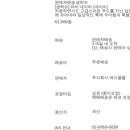
판매자배송
생럭슈
[생럭슈] 피비 네이비 (네이비)
차분하면서도 고급스러운 무드를 지닌 딥
에 자아내며 일상적인 룩에 우아함과 특별
62,000
원
판매자배송
배송
2~5일 내 도착
(단, 배송사·판매자 
무료배송
배송비
주식회사 에스엘엘
판매자
상온 (종이포장)
포장타입
택배배송은 에코 포
국산
원산지
02-6959-0039
A/S 안내