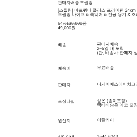
판매자배송
즈윌링
[즈윌링] 마르퀴나 플러스 프라이팬 24cm 
즈윌링 나이프 & 쿡웨어 & 진공 용기 & 
64
%
138,000
원
49,000
원
판매자배송
배송
2~5일 내 도착
(단, 배송사·판매자 
무료배송
배송비
디케이에스에이치코리
판매자
상온 (종이포장)
포장타입
택배배송은 에코 포
이탈리아
원산지
1544-6043