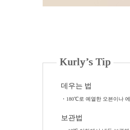
Kurly’s Tip
데우는 법
・
180℃로 예열한 오븐이나 
보관법