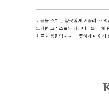
코끝을 스치는 향긋함에 이끌려 사 먹
모카번 크러스트와 가염버터를 더해 완
화를 자랑한답니다. 따뜻하게 데워서 
K