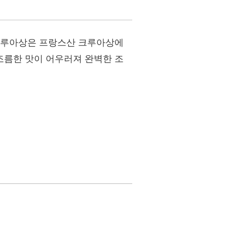
 크루아상은 프랑스산 크루아상에
조름한 맛이 어우러져 완벽한 조