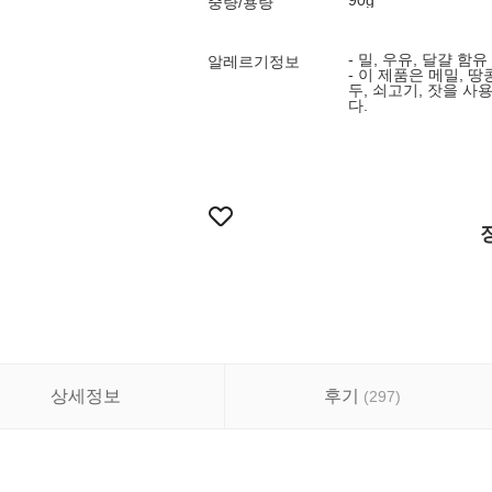
90g
중량/용량
- 밀, 우유, 달걀 함유
알레르기정보
- 이 제품은 메밀, 땅
두, 쇠고기, 잣을 
다.
상세정보
후기
(
297
)