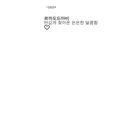
+10%쿠폰
르까도드마비
반갑게 찾아온 은은한 달콤함