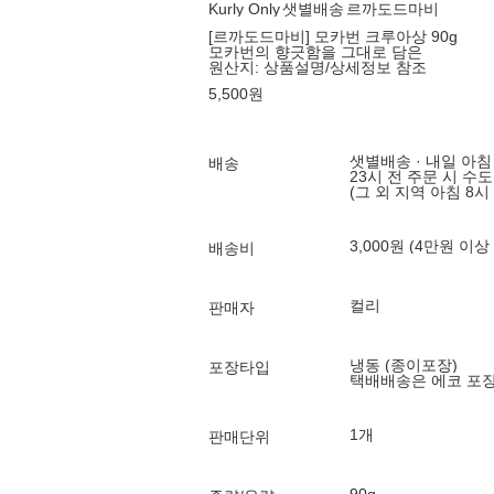
Kurly Only
샛별배송
르까도드마비
[르까도드마비] 모카번 크루아상 90g
모카번의 향긋함을 그대로 담은
원산지:
상품설명/상세정보 참조
5,500
원
샛별배송 · 내일 아침
배송
23시 전 주문 시 수
(그 외 지역 아침 8시
3,000원 (4만원 이상
배송비
컬리
판매자
냉동 (종이포장)
포장타입
택배배송은 에코 포
1개
판매단위