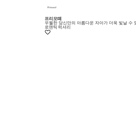
프리모떼
우월한 당신만의 아름다운 자아가 더욱 빛날 수
로맨틱
럭셔리