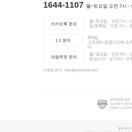
1644-1107
월~토요일 오전 7시 -
월~토요일
오전 7시 - 
카카오톡 문의
일/공휴일
오전 7시 - 
365일
1:1 문의
고객센터 운영시간에 순
다.
월~금요일
오전 9시 - 
대량주문 문의
점심시간
낮 12시 - 오
비회원 문의 :
help@kurlycorp.com
[인증범위] 컬리
(심사받지 않은 
[유효기간] 2025.0
컬리에서 