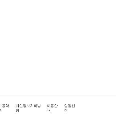
이용약
개인정보처리방
이용안
입점신
관
침
내
청