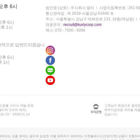
 오후 6시
법인명 (상호) : 주식회사 컬리
사업자등록번호 : 261-81
통신판매업 : 제 2018-서울강남-01646 호
주소 : 서울특별시 강남구 테헤란로 133, 18층(역삼동)
오후 6시
채용문의 :
recruit@kurlycorp.com
오후 1시
팩스: 070 - 7500 - 6098
차적으로 답변드리겠습니
오후 6시
후 1시
 쇼핑몰 서비스 개발·운영
고객님이 현금으로 결제한
물리적 인프라 제외)
채무지급보증 계약을 체
1.15 ~ 2028.01.14
있습니다.
판매되는 상품 중에는 컬리에 입점한 개별 판매자가 판매하는 마켓플레이스(오픈마켓) 상품이 포함되어