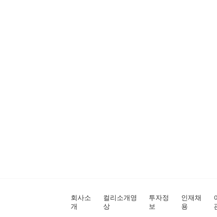
회사소
컬리소개영
투자정
인재채
개
상
보
용