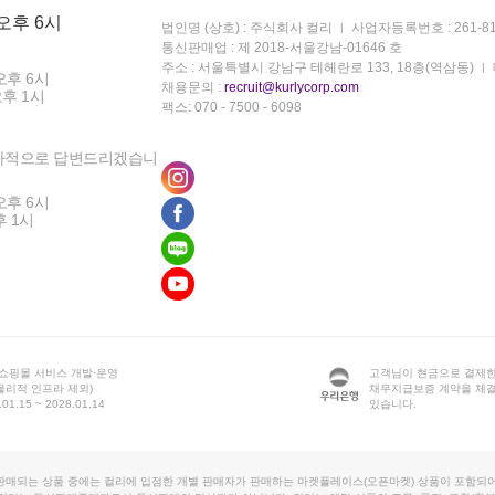
 오후 6시
법인명 (상호) : 주식회사 컬리
사업자등록번호 : 261-81
통신판매업 : 제 2018-서울강남-01646 호
주소 : 서울특별시 강남구 테헤란로 133, 18층(역삼동)
오후 6시
채용문의 :
recruit@kurlycorp.com
오후 1시
팩스: 070 - 7500 - 6098
차적으로 답변드리겠습니
오후 6시
후 1시
 쇼핑몰 서비스 개발·운영
고객님이 현금으로 결제한
물리적 인프라 제외)
채무지급보증 계약을 체
1.15 ~ 2028.01.14
있습니다.
판매되는 상품 중에는 컬리에 입점한 개별 판매자가 판매하는 마켓플레이스(오픈마켓) 상품이 포함되어