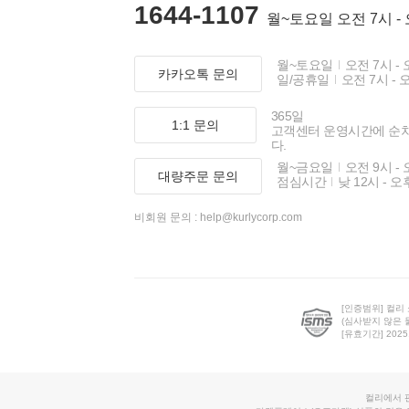
1644-1107
월~토요일 오전 7시 -
월~토요일
오전 7시 - 
카카오톡 문의
일/공휴일
오전 7시 - 
365일
1:1 문의
고객센터 운영시간에 순
다.
월~금요일
오전 9시 - 
대량주문 문의
점심시간
낮 12시 - 오
비회원 문의 :
help@kurlycorp.com
[인증범위] 컬리
(심사받지 않은 
[유효기간] 2025.0
컬리에서 