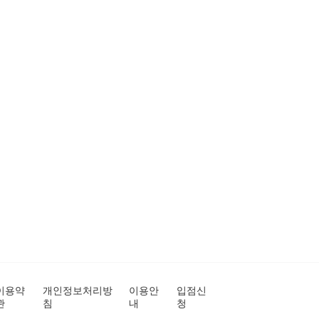
이용약
개인정보처리방
이용안
입점신
관
침
내
청