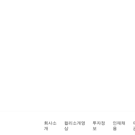
회사소
컬리소개영
투자정
인재채
개
상
보
용