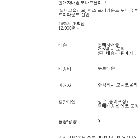
판매자배송
모나코올리브
[모나코올리브] 럭스 프리라운드 무타공 벽걸
프리라운드 선반
48
%
25,100
원
12,900
원
~
판매자배송
배송
2~5일 내 도착
(단, 배송사·판매자 
무료배송
배송비
주식회사 모나코올리
판매자
상온 (종이포장)
포장타입
택배배송은 에코 포
0
중량/용량
0001-01-01 오전 12: