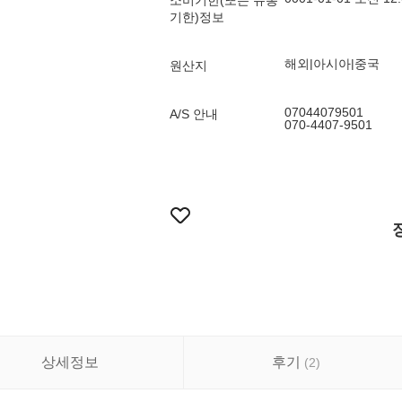
소비기한(또는 유통
기한)정보
해외|아시아|중국
원산지
07044079501
A/S 안내
070-4407-9501
상세정보
후기
(
2
)