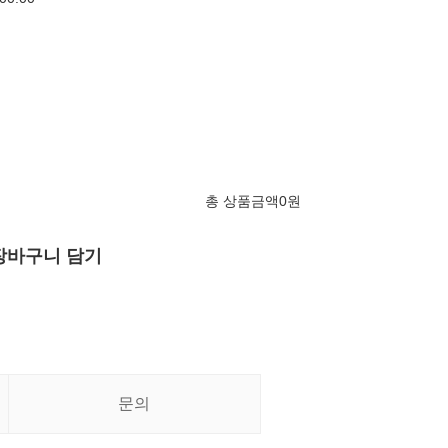
총 상품금액
0
원
장바구니 담기
문의