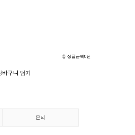
총 상품금액
0
원
장바구니 담기
문의