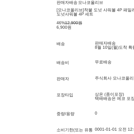
판매자배송
모나코올리브
[모나코올리브]착붙 도넛 샤워볼 4P 패
도넛샤워볼 4P 세트
46
%
12,900
원
6,900
원
판매자배송
배송
8월 10일(월)
도착 
무료배송
배송비
주식회사 모나코올리
판매자
상온 (종이포장)
포장타입
택배배송은 에코 포
0
중량/용량
0001-01-01 오전 12:
소비기한(또는 유통