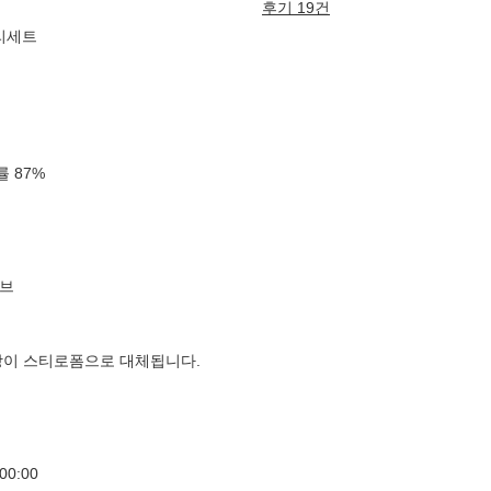
후기 19건
밀리세트
확률
87
%
브
장이 스티로폼으로 대체됩니다.
00:00