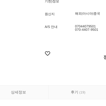
기한)정보
해외|아시아|중국
원산지
07044079501
A/S 안내
070-4407-9501
상세정보
후기
(
19
)