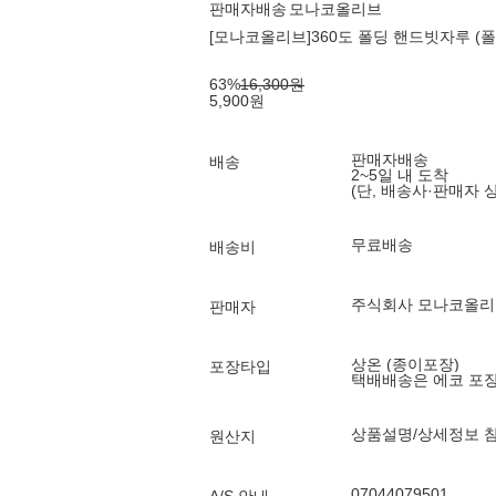
판매자배송
모나코올리브
[모나코올리브]360도 폴딩 핸드빗자루 (
63
%
16,300
원
5,900
원
판매자배송
배송
2~5일 내 도착
(단, 배송사·판매자 
무료배송
배송비
주식회사 모나코올리
판매자
상온 (종이포장)
포장타입
택배배송은 에코 포
상품설명/상세정보 
원산지
07044079501