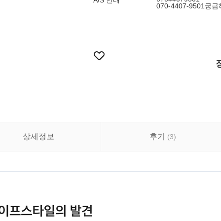
A/S 안내
070-4407-950
상세정보
후기
(
3
)