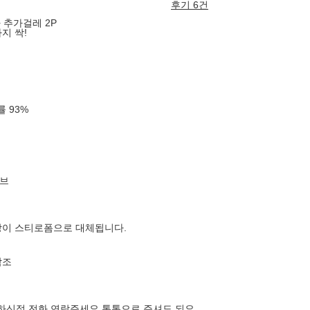
후기 6건
 추가걸레 2P
지 싹!
확률
93
%
브
장이 스티로폼으로 대체됩니다.
참조
1궁금하신점 전화 연락주세요 톡톡으로 주셔도 되요