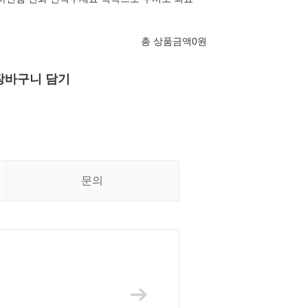
총 상품금액
0
원
장바구니 담기
문의