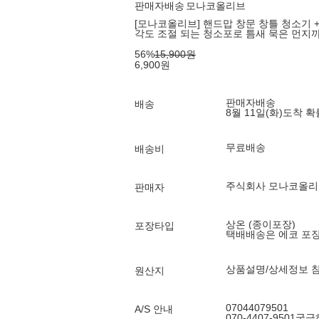
판매자배송
모나코올리브
[모나코올리브] 핸드맙 창문 창틀 청소기 +
각도 조절 되는 청소포로 틈새 묵은 먼지까
56
%
15,900
원
6,900
원
판매자배송
배송
8월 11일(화)
도착 
무료배송
배송비
주식회사 모나코올리
판매자
상온 (종이포장)
포장타입
택배배송은 에코 포
상품설명/상세정보 
원산지
07044079501
A/S 안내
070-4407-950