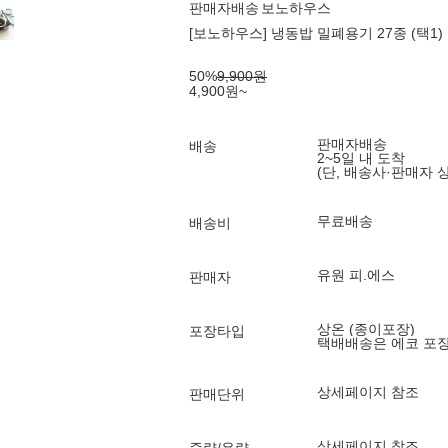
판매자배송
보노하우스
[보노하우스] 냉동밥 밀폐용기 27종 (택1
50
%
9,900
원
4,900
원
~
판매자배송
배송
2~5일 내 도착
(단, 배송사·판매자 
무료배송
배송비
유원 피.에스
판매자
상온 (종이포장)
포장타입
택배배송은 에코 포
상세페이지 참조
판매단위
상세페이지 참조