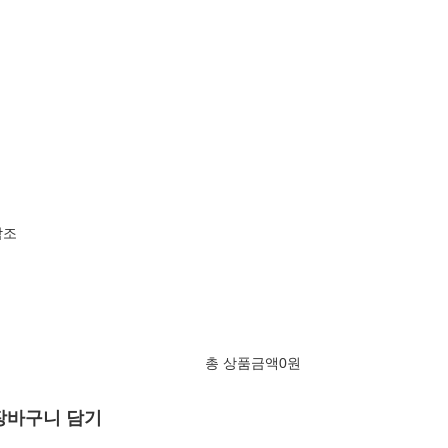
참조
총 상품금액
0
원
장바구니 담기