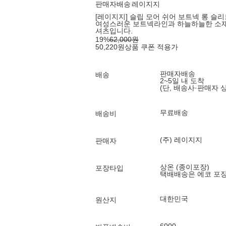
판매자배송
레이지지
[레이지지] 슬립 모어 쉬어 보트넥 롱 슬리
여성스러운 보트넥라인과 하늘하늘한 소재
셔츠입니다.
19
%
62,000
원
50,220
원
상품 쿠폰 적용가
판매자배송
배송
2~5일 내 도착
(단, 배송사·판매자 
무료배송
배송비
(주) 레이지지
판매자
상온 (종이포장)
포장타입
택배배송은 에코 포
대한민국
원산지