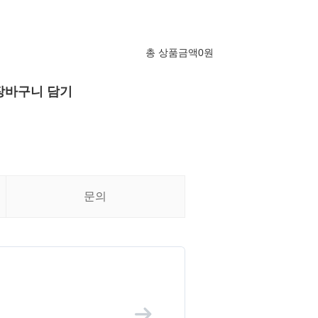
총 상품금액
0
원
장바구니 담기
문의