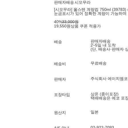
판매자배송
시모무라
[시모무라] 올스텐 계량컵 750ml (39783)
눈금표시가 있어 정확한 계량이 가능하며 
40
%
33,000
원
19,550
원
상품 쿠폰 적용가
판매자배송
배송
2~5일 내 도착
(단, 배송사·판매자 
무료배송
배송비
주식회사 에이치엠
판매자
상온 (종이포장)
포장타입
택배배송은 에코 포
일본
원산지
02-922-7093