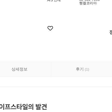
A/S 안내
헹켈코리아
상세정보
후기
(
1
)