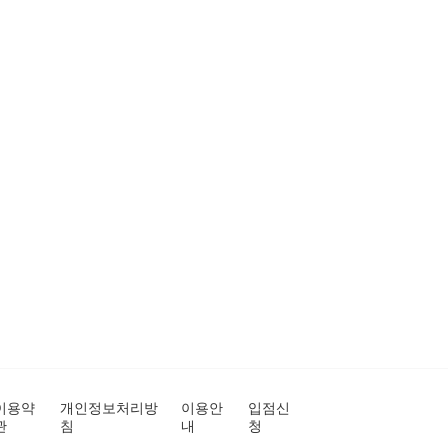
이용약
개인정보처리방
이용안
입점신
관
침
내
청