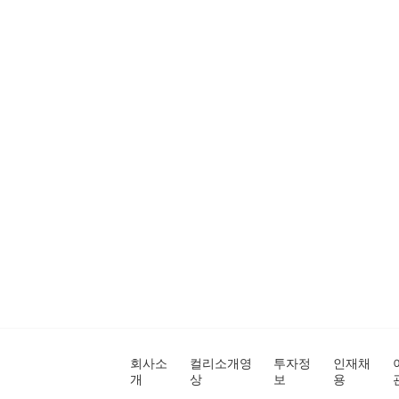
회사소
컬리소개영
투자정
인재채
개
상
보
용