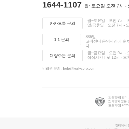
1644-1107
월~토요일 오전 7시 -
월~토요일
오전 7시 - 
카카오톡 문의
일/공휴일
오전 7시 - 
365일
1:1 문의
고객센터 운영시간에 순
다.
월~금요일
오전 9시 - 
대량주문 문의
점심시간
낮 12시 - 오
비회원 문의 :
help@kurlycorp.com
[인증범위] 컬리
(심사받지 않은 
[유효기간] 2025.0
컬리에서 