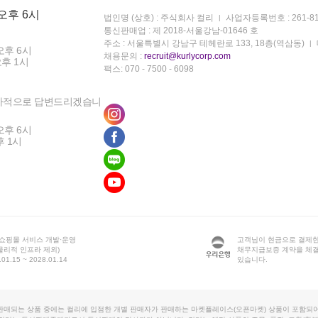
 오후 6시
법인명 (상호) : 주식회사 컬리
사업자등록번호 : 261-81
통신판매업 : 제 2018-서울강남-01646 호
주소 : 서울특별시 강남구 테헤란로 133, 18층(역삼동)
오후 6시
채용문의 :
recruit@kurlycorp.com
오후 1시
팩스: 070 - 7500 - 6098
차적으로 답변드리겠습니
오후 6시
후 1시
 쇼핑몰 서비스 개발·운영
고객님이 현금으로 결제한
물리적 인프라 제외)
채무지급보증 계약을 체
1.15 ~ 2028.01.14
있습니다.
판매되는 상품 중에는 컬리에 입점한 개별 판매자가 판매하는 마켓플레이스(오픈마켓) 상품이 포함되어