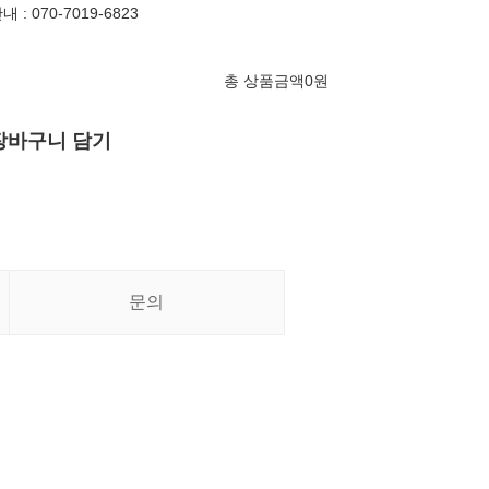
: 070-7019-6823
총 상품금액
0
원
장바구니 담기
문의