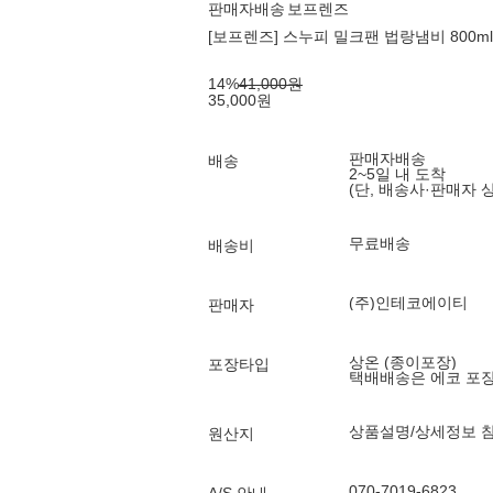
판매자배송
보프렌즈
[보프렌즈] 스누피 밀크팬 법랑냄비 800ml
14
%
41,000
원
35,000
원
판매자배송
배송
2~5일 내 도착
(단, 배송사·판매자 
무료배송
배송비
(주)인테코에이티
판매자
상온 (종이포장)
포장타입
택배배송은 에코 포
상품설명/상세정보 
원산지
070-7019-6823