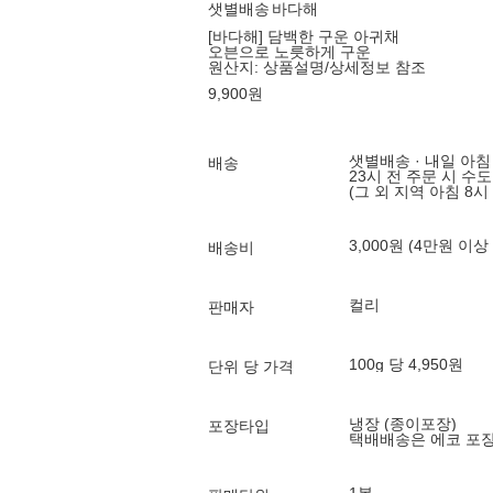
샛별배송
바다해
[바다해] 담백한 구운 아귀채
오븐으로 노릇하게 구운
원산지:
상품설명/상세정보 참조
9,900
원
샛별배송 · 내일 아침
배송
23시 전 주문 시 수
(그 외 지역 아침 8시
3,000원 (4만원 이상
배송비
컬리
판매자
100g 당 4,950원
단위 당 가격
냉장 (종이포장)
포장타입
택배배송은 에코 포