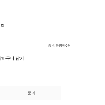
참조
총 상품금액
0
원
장바구니 담기
문의