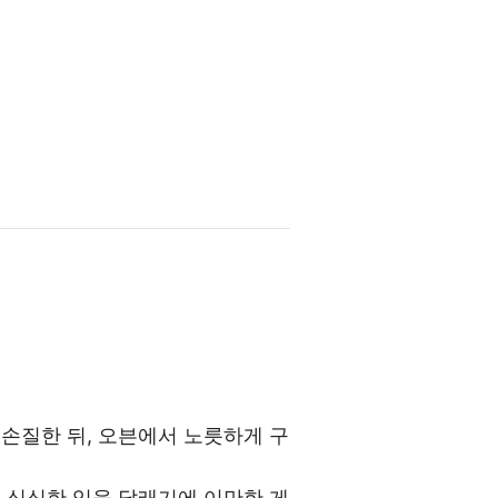
 손질한 뒤, 오븐에서 노릇하게 구
론 심심한 입을 달래기에 이만한 게