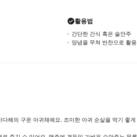
활용법
간단한 간식 혹은 술안주
양념을 무쳐 반찬으로 활용
바다해의 구운 아귀채예요. 조미한 아귀 순살을 먹기 좋게
대로 즐길 수 있어요. 맥주에 곁들일 가벼운 술안주는 물