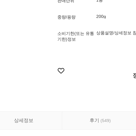
1봉
판매단위
200g
중량/용량
상품설명/상세정보 
소비기한(또는 유통
기한)정보
상세정보
후기
(
549
)