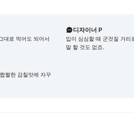
디자이너 P
 그대로 먹어도 되어서
입이 심심할 때 군것질 거리로
말 할 것도 없죠.
 짭짤한 감칠맛에 자꾸